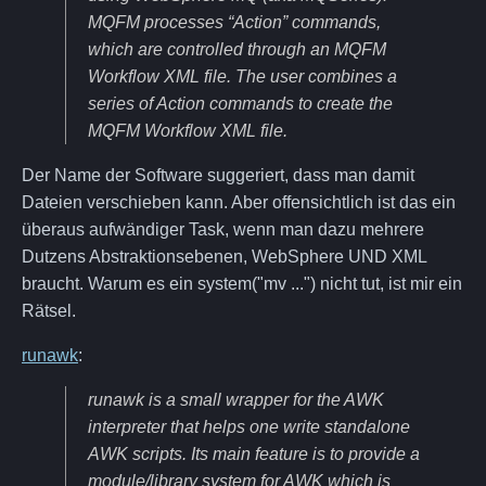
MQFM processes “Action” commands,
which are controlled through an MQFM
Workflow XML file. The user combines a
series of Action commands to create the
MQFM Workflow XML file.
Der Name der Software suggeriert, dass man damit
Dateien verschieben kann. Aber offensichtlich ist das ein
überaus aufwändiger Task, wenn man dazu mehrere
Dutzens Abstraktionsebenen, WebSphere UND XML
braucht. Warum es ein system("mv ...") nicht tut, ist mir ein
Rätsel.
runawk
:
runawk is a small wrapper for the AWK
interpreter that helps one write standalone
AWK scripts. Its main feature is to provide a
module/library system for AWK which is