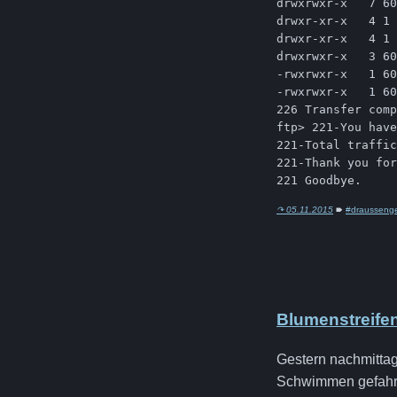
drwxrwxr-x   7 60
drwxr-xr-x   4 1 
drwxr-xr-x   4 1 
drwxrwxr-x   3 60
-rwxrwxr-x   1 60
-rwxrwxr-x   1 60
226 Transfer comp
ftp> 221-You have
221-Total traffic
221-Thank you for
↷ 05.11.2015
🠶
#drausseng
Blumenstreife
Gestern nachmitta
Schwimmen gefahre