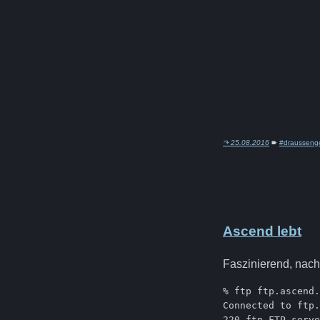
↷ 25.08.2016
🠶
#drausseng
Ascend lebt
Faszinierend, nach
% ftp ftp.ascend.
Connected to ftp.
220 ftp FTP serve