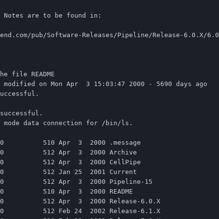
 Notes are to be found in:

end.com/pub/Software-Releases/Pipeline/Release-6.0.X/6.0
he file README

 modified on Mon Apr  3 15:03:47 2000 - 5690 days ago

uccessful.

successful.

 mode data connection for /bin/ls.

0          510 Apr  3  2000 .message

0          512 Apr  3  2000 Archive

0          512 Apr  3  2000 CellPipe

0          512 Jan 25  2001 Current

0          512 Apr  3  2000 Pipeline-15

0          510 Apr  3  2000 README

0          512 Apr  3  2000 Release-6.0.X

0          512 Feb 24  2002 Release-6.1.X
