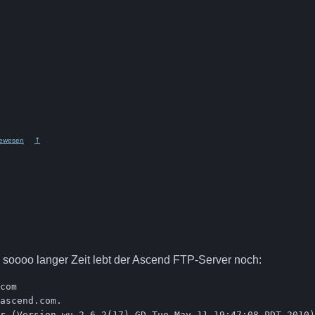
ewesen
⤒
 soooo langer Zeit lebt der Ascend FTP-Server noch:
com

ascend.com.

r (Version wu-2.6.2(17)-GD Tue May 11 19:47:08 PDT 2010)