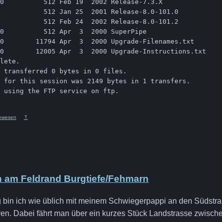
0          512 Feb 19  2002 Release-7.3.X

           512 Jan 25  2001 Release-8.0-101.0

           512 Feb 24  2002 Release-8.0-101.2

0          512 Apr  3  2000 SuperPipe

0        11794 Apr  3  2000 Upgrade-Filenames.txt

0        12005 Apr  3  2000 Upgrade-Instructions.txt

lete.

 transferred 0 bytes in 0 files.

 for this session was 2149 bytes in 1 transfers.

 using the FTP service on ftp.

ewesen
⤒
n am Feldrand Burgtiefe/Fehmarn
g bin ich wie üblich mit meinem Schwiegerpappi an den Südstr
n. Dabei fährt man über ein kurzes Stück Landstrasse zwisch