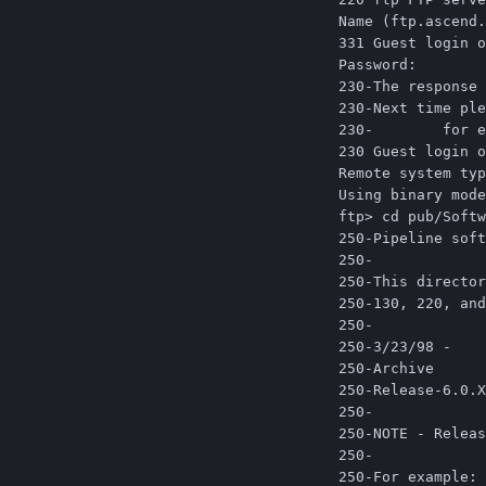
Name (ftp.ascend.
331 Guest login o
Password:

230-The response 
230-Next time ple
230-        for e
230 Guest login o
Remote system typ
Using binary mode
ftp> cd pub/Softw
250-Pipeline soft
250-

250-This director
250-130, 220, and
250-

250-3/23/98 -  

250-Archive			Previous releases of Pipeline software.

250-Release-6.0.X		Current shipping software for Pipelines.

250-

250-NOTE - Releas
250-

250-For example:
