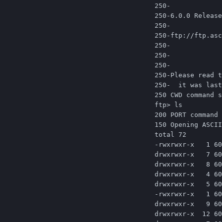
250-

250-6.0.0 Release
250-

250-ftp://ftp.asc
250-

250-

250-

250-Please read t
250-  it was last
250 CWD command s
ftp> ls

200 PORT command 
150 Opening ASCII
total 72

-rwxrwxr-x   1 60
drwxrwxr-x   7 60
drwxrwxr-x   8 60
drwxrwxr-x   4 60
drwxrwxr-x   5 60
-rwxrwxr-x   1 60
drwxrwxr-x   9 60
drwxrwxr-x  12 60