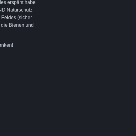
ldes erspäht habe
UND Naturschutz
 Feldes (sicher
d die Bienen und
denken!